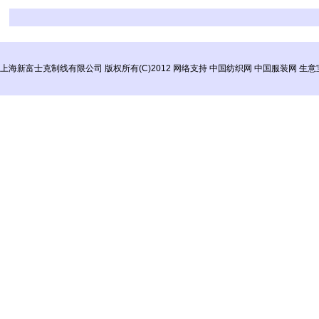
上海新富士克制线有限公司
版权所有(C)2012
网络支持
中国纺织网
中国服装网
生意