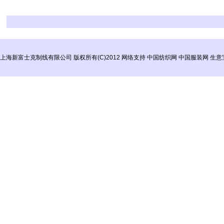
上海新富士克制线有限公司
版权所有(C)2012
网络支持
中国纺织网
中国服装网
生意