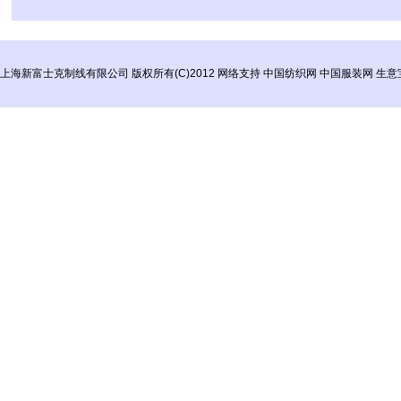
上海新富士克制线有限公司
版权所有(C)2012
网络支持
中国纺织网
中国服装网
生意