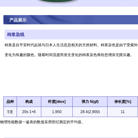
产品展示
柿浆染线
柿浆是自平安时代起就与日本人生活息息相关的天然材料。柿浆染色是由于受紫外
变化为有趣的颜色。随着时间流逝而发生变化的柿浆染色将给您增添无限乐趣。
品种
构成
纤度[dtex]
弹力 N(gf)
伸长度[%]
5支
20s 1×6
1,950
28.4(2,900)
11
物理性能数据一鉴表的数值采用世纪测定的平均值。