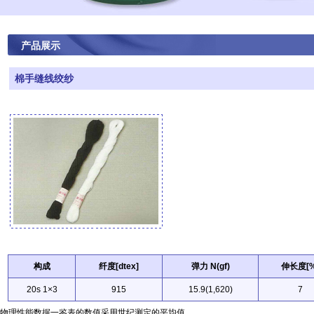
产品展示
棉手缝线绞纱
构成
纤度[dtex]
弹力 N(gf)
伸长度[%
20s 1×3
915
15.9(1,620)
7
物理性能数据一鉴表的数值采用世纪测定的平均值。