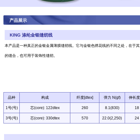
产品展示
KING 涤纶金银缝纫线
本产品是一种真正的金银金属薄膜缝纫线。它与金银色绣花线的不同之处，在于其
的缝合，也可用于装饰性缝纫。
品种
构成
纤度[dtex]
弹力 N(gf)
伸长度[
1号(号)
芯(core): 122dtex
260
8.1(830)
18
3号(号)
芯(core): 330dtex
570
22.0(2,250)
24